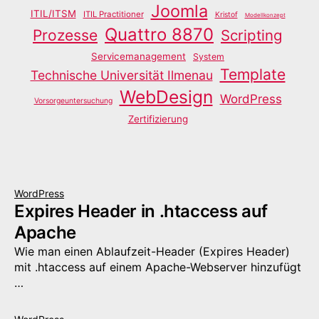
Joomla
ITIL/ITSM
ITIL Practitioner
Kristof
Modellkonzept
Quattro 8870
Prozesse
Scripting
Servicemanagement
System
Template
Technische Universität Ilmenau
WebDesign
WordPress
Vorsorgeuntersuchung
Zertifizierung
WordPress
Expires Header in .htaccess auf
Apache
Wie man einen Ablaufzeit-Header (Expires Header)
mit .htaccess auf einem Apache-Webserver hinzufügt
…