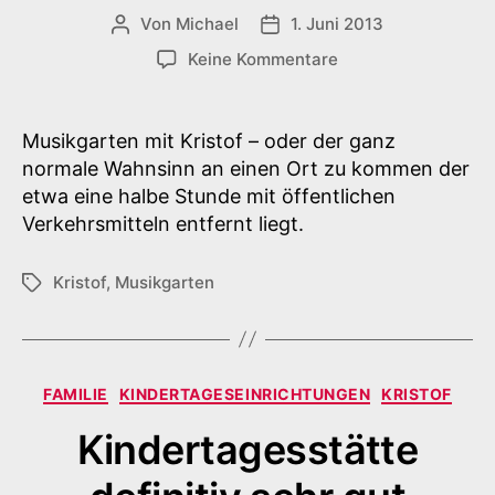
Von
Michael
1. Juni 2013
Beitragsautor
Veröffentlichungsdatum
zu
Keine Kommentare
Musikgarten
–
oder
Musikgarten mit Kristof – oder der ganz
der
normale Wahnsinn an einen Ort zu kommen der
normale
etwa eine halbe Stunde mit öffentlichen
Wahnsinn
Verkehrsmitteln entfernt liegt.
Kristof
,
Musikgarten
Schlagwörter
Kategorien
FAMILIE
KINDERTAGESEINRICHTUNGEN
KRISTOF
Kindertagesstätte