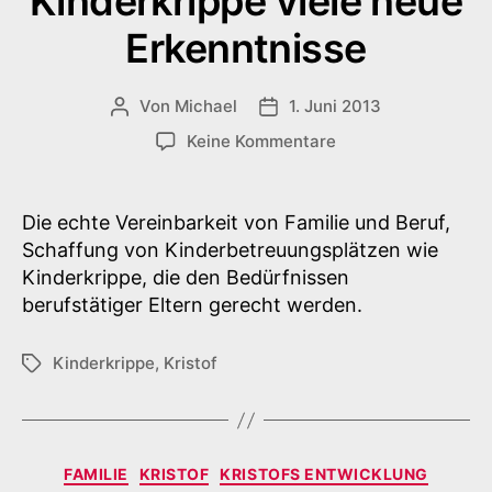
Kinderkrippe viele neue
Erkenntnisse
Von
Michael
1. Juni 2013
Beitragsautor
Veröffentlichungsdatum
zu
Keine Kommentare
Kinderkrippe
viele
neue
Die echte Vereinbarkeit von Familie und Beruf,
Erkenntnisse
Schaffung von Kinderbetreuungsplätzen wie
Kinderkrippe, die den Bedürfnissen
berufstätiger Eltern gerecht werden.
Kinderkrippe
,
Kristof
Schlagwörter
Kategorien
FAMILIE
KRISTOF
KRISTOFS ENTWICKLUNG