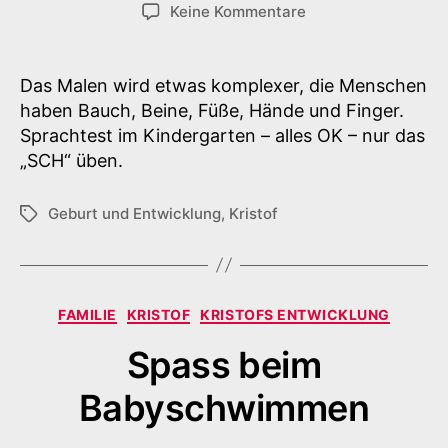
zu
Keine Kommentare
Was
kann
ich
Das Malen wird etwas komplexer, die Menschen
schon
haben Bauch, Beine, Füße, Hände und Finger.
alles?
Sprachtest im Kindergarten – alles OK – nur das
„SCH“ üben.
Geburt und Entwicklung
,
Kristof
Schlagwörter
Kategorien
FAMILIE
KRISTOF
KRISTOFS ENTWICKLUNG
Spass beim
Babyschwimmen