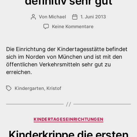
definitiv sehr gut
Von
Michael
1. Juni 2013
Beitragsautor
Veröffentlichungsdatum
zu
Keine Kommentare
Kindertagesstätte
definitiv
sehr
Die Einrichtung der Kindertagesstätte befindet
gut
sich im Norden von München und ist mit den
öffentlichen Verkehrsmitteln sehr gut zu
erreichen.
Kindergarten
,
Kristof
Schlagwörter
Kategorien
KINDERTAGESEINRICHTUNGEN
Kinderkrippe die ersten