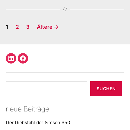
Seitennummerierung
1
2
3
Ältere
→
der
Beiträge
LinkedIn
Facebook
Profil
Suchen
SUCHEN
neue Beiträge
Der Diebstahl der Simson S50