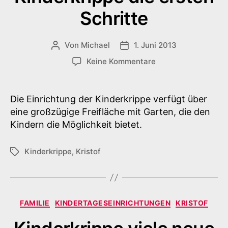
Schritte
Von
Michael
1. Juni 2013
Beitragsautor
Veröffentlichungsdatum
zu
Keine Kommentare
Kinderkrippe
die
ersten
Die Einrichtung der Kinderkrippe verfügt über
Schritte
eine großzügige Freifläche mit Garten, die den
Kindern die Möglichkeit bietet.
Kinderkrippe
,
Kristof
Schlagwörter
Kategorien
FAMILIE
KINDERTAGESEINRICHTUNGEN
KRISTOF