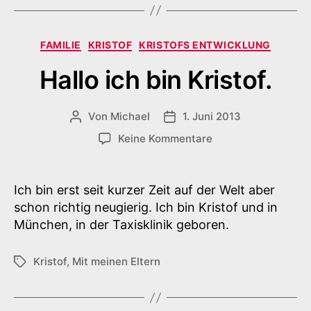
Kategorien
FAMILIE
KRISTOF
KRISTOFS ENTWICKLUNG
Hallo ich bin Kristof.
Von
Michael
1. Juni 2013
Beitragsautor
Veröffentlichungsdatum
zu
Keine Kommentare
Hallo
ich
bin
Ich bin erst seit kurzer Zeit auf der Welt aber
Kristof.
schon richtig neugierig. Ich bin Kristof und in
München, in der Taxisklinik geboren.
Kristof
,
Mit meinen Eltern
Schlagwörter