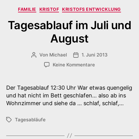
Kategorien
FAMILIE
KRISTOF
KRISTOFS ENTWICKLUNG
Tagesablauf im Juli und
August
Von
Michael
1. Juni 2013
Beitragsautor
Veröffentlichungsdatum
zu
Keine Kommentare
Tagesablauf
im
Juli
Der Tagesablauf 12:30 Uhr War etwas quengelig
und
und hat nicht im Bett geschlafen… also ab ins
August
Wohnzimmer und siehe da … schlaf, schlaf,…
Tagesabläufe
Schlagwörter