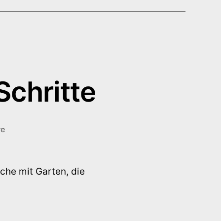
Schritte
zu
re
Kinderkrippe
die
ersten
äche mit Garten, die
Schritte