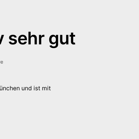
v sehr gut
zu
re
Kindertagesstätte
definitiv
sehr
ünchen und ist mit
gut