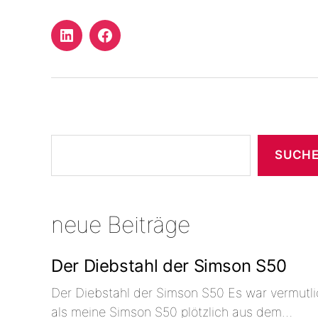
LinkedIn
Facebook
Profil
Suchen
SUCH
neue Beiträge
Der Diebstahl der Simson S50
Der Diebstahl der Simson S50 Es war vermutl
als meine Simson S50 plötzlich aus dem…