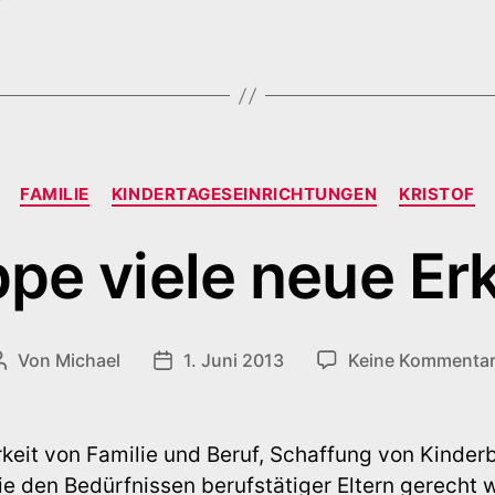
Kategorien
FAMILIE
KINDERTAGESEINRICHTUNGEN
KRISTOF
ppe viele neue Er
Von
Michael
1. Juni 2013
Keine Kommenta
Beitragsautor
Veröffentlichungsdatum
rkeit von Familie und Beruf, Schaffung von Kinde
ie den Bedürfnissen berufstätiger Eltern gerecht 