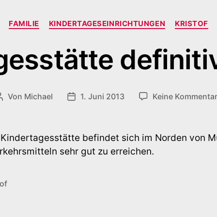
Kategorien
FAMILIE
KINDERTAGESEINRICHTUNGEN
KRISTOF
esstätte definiti
Von
Michael
1. Juni 2013
Keine Kommenta
Beitragsautor
Veröffentlichungsdatum
r Kindertagesstätte befindet sich im Norden von M
rkehrsmitteln sehr gut zu erreichen.
tof