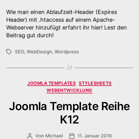
Header
in
Wie man einen Ablaufzeit-Header (Expires
.htaccess
Header) mit .htaccess auf einem Apache-
auf
Webserver hinzufügt erfahrt ihr hier! Lest den
Apache
Beitrag gut durch!
SEO
,
WebDesign
,
Wordpress
Schlagwörter
Kategorien
JOOMLA TEMPLATES
STYLESHEETS
WEBENTWICKLUNG
Joomla Template Reihe
K12
Von
Michael
11. Januar 2016
Beitragsautor
Veröffentlichungsdatum