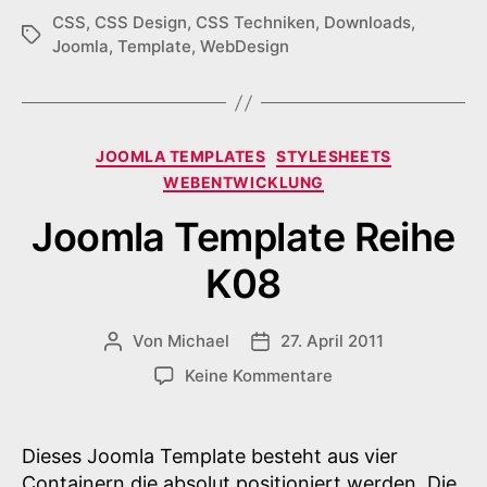
CSS
,
CSS Design
,
CSS Techniken
,
Downloads
,
Schlagwörter
Joomla
,
Template
,
WebDesign
Kategorien
JOOMLA TEMPLATES
STYLESHEETS
WEBENTWICKLUNG
Joomla Template Reihe
K08
Von
Michael
27. April 2011
Beitragsautor
Veröffentlichungsdatum
zu
Keine Kommentare
Joomla
Template
Reihe
Dieses Joomla Template besteht aus vier
K08
Containern die absolut positioniert werden. Die