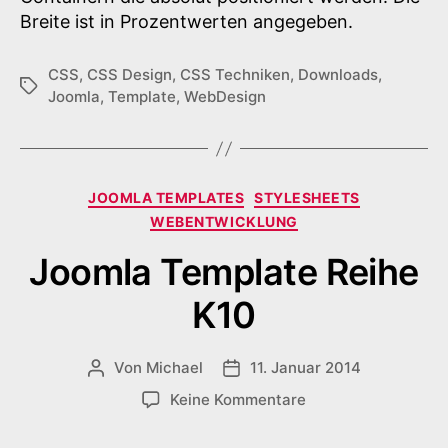
Breite ist in Prozentwerten angegeben.
CSS
,
CSS Design
,
CSS Techniken
,
Downloads
,
Schlagwörter
Joomla
,
Template
,
WebDesign
Kategorien
JOOMLA TEMPLATES
STYLESHEETS
WEBENTWICKLUNG
Joomla Template Reihe
K10
Von
Michael
11. Januar 2014
Beitragsautor
Veröffentlichungsdatum
zu
Keine Kommentare
Joomla
Template