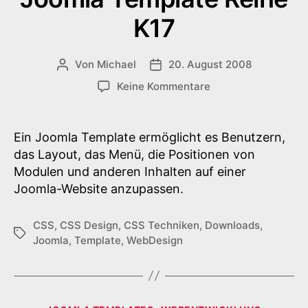
K17
Von
Michael
20. August 2008
Beitragsautor
Veröffentlichungsdatum
zu
Keine Kommentare
Joomla
Template
Reihe
Ein Joomla Template ermöglicht es Benutzern,
K17
das Layout, das Menü, die Positionen von
Modulen und anderen Inhalten auf einer
Joomla-Website anzupassen.
CSS
,
CSS Design
,
CSS Techniken
,
Downloads
,
Schlagwörter
Joomla
,
Template
,
WebDesign
Kategorien