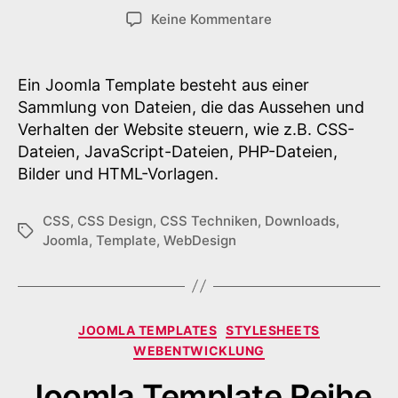
zu
Keine Kommentare
Joomla
Template
Reihe
Ein Joomla Template besteht aus einer
K12
Sammlung von Dateien, die das Aussehen und
Verhalten der Website steuern, wie z.B. CSS-
Dateien, JavaScript-Dateien, PHP-Dateien,
Bilder und HTML-Vorlagen.
CSS
,
CSS Design
,
CSS Techniken
,
Downloads
,
Schlagwörter
Joomla
,
Template
,
WebDesign
Kategorien
JOOMLA TEMPLATES
STYLESHEETS
WEBENTWICKLUNG
Joomla Template Reihe