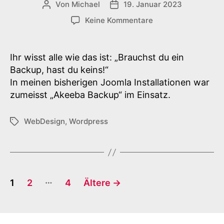
Von
Michael
19. Januar 2023
Beitragsautor
Veröffentlichungsdatum
zu
Keine Kommentare
WordPress
Backup
erstaunlich
Ihr wisst alle wie das ist: „Brauchst du ein
einfach
Backup, hast du keins!“
In meinen bisherigen Joomla Installationen war
zumeisst „Akeeba Backup“ im Einsatz.
WebDesign
,
Wordpress
Schlagwörter
Seitennummerierung
…
1
2
4
Ältere
→
der
Beiträge