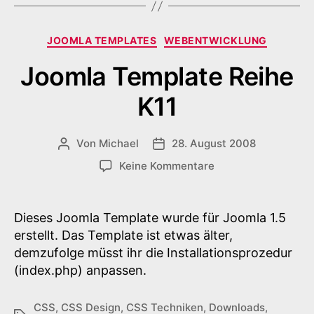
Kategorien
JOOMLA TEMPLATES
WEBENTWICKLUNG
Joomla Template Reihe
K11
Von
Michael
28. August 2008
Beitragsautor
Veröffentlichungsdatum
zu
Keine Kommentare
Joomla
Template
Reihe
Dieses Joomla Template wurde für Joomla 1.5
K11
erstellt. Das Template ist etwas älter,
demzufolge müsst ihr die Installationsprozedur
(index.php) anpassen.
CSS
,
CSS Design
,
CSS Techniken
,
Downloads
,