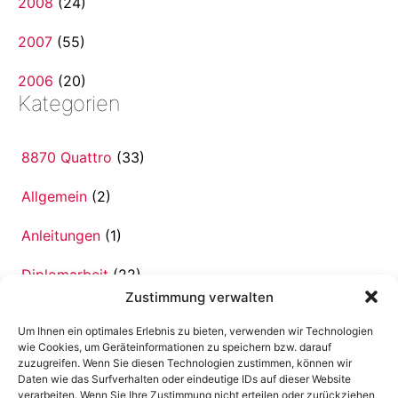
2008
(24)
2007
(55)
2006
(20)
Kategorien
8870 Quattro
(33)
Allgemein
(2)
Anleitungen
(1)
Diplomarbeit
(22)
Zustimmung verwalten
Familie
(18)
Um Ihnen ein optimales Erlebnis zu bieten, verwenden wir Technologien
wie Cookies, um Geräteinformationen zu speichern bzw. darauf
Scripte
(25)
zuzugreifen. Wenn Sie diesen Technologien zustimmen, können wir
Daten wie das Surfverhalten oder eindeutige IDs auf dieser Website
Simson S50 B2
(3)
verarbeiten. Wenn Sie Ihre Zustimmung nicht erteilen oder zurückziehen,