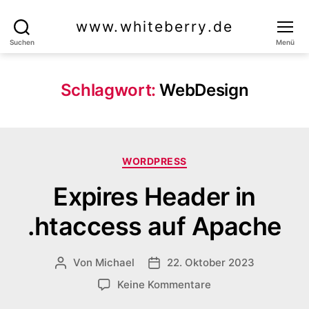
www.whiteberry.de
Suchen
Menü
Schlagwort:
WebDesign
Kategorien
WORDPRESS
Expires Header in
.htaccess auf Apache
Von
Michael
22. Oktober 2023
Beitragsautor
Veröffentlichungsdatum
zu
Keine Kommentare
Expires