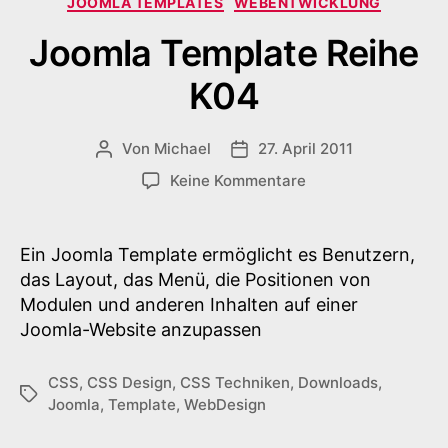
JOOMLA TEMPLATES
WEBENTWICKLUNG
Joomla Template Reihe
K04
Von
Michael
27. April 2011
Beitragsautor
Veröffentlichungsdatum
zu
Keine Kommentare
Joomla
Template
Reihe
Ein Joomla Template ermöglicht es Benutzern,
K04
das Layout, das Menü, die Positionen von
Modulen und anderen Inhalten auf einer
Joomla-Website anzupassen
CSS
,
CSS Design
,
CSS Techniken
,
Downloads
,
Schlagwörter
Joomla
,
Template
,
WebDesign