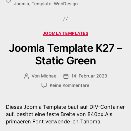
Schlagwörter
Joomla
,
Template
,
WebDesign
Kategorien
JOOMLA TEMPLATES
Joomla Template K27 –
Static Green
Von
Michael
14. Februar 2023
Beitragsautor
Veröffentlichungsdatum
zu
Keine Kommentare
Joomla
Template
K27
Dieses Joomla Template baut auf DIV-Container
–
auf, besitzt eine feste Breite von 840px.Als
Static
primaeren Font verwende ich Tahoma.
Green