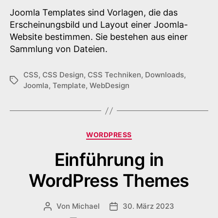
Reihe
Joomla Templates sind Vorlagen, die das
K10
Erscheinungsbild und Layout einer Joomla-
Website bestimmen. Sie bestehen aus einer
Sammlung von Dateien.
CSS
,
CSS Design
,
CSS Techniken
,
Downloads
,
Schlagwörter
Joomla
,
Template
,
WebDesign
Kategorien
WORDPRESS
Einführung in
WordPress Themes
Von
Michael
30. März 2023
Beitragsautor
Veröffentlichungsdatum