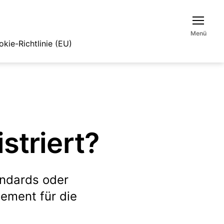
Menü
kie-Richtlinie (EU)
striert?
andards oder
ement für die