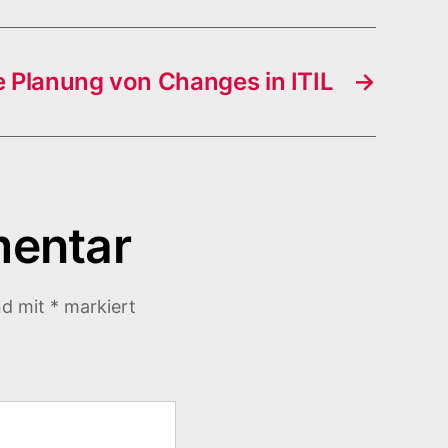
e Planung von Changes in ITIL
→
mentar
nd mit
*
markiert