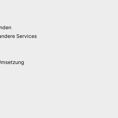
unden
andere Services
e Umsetzung