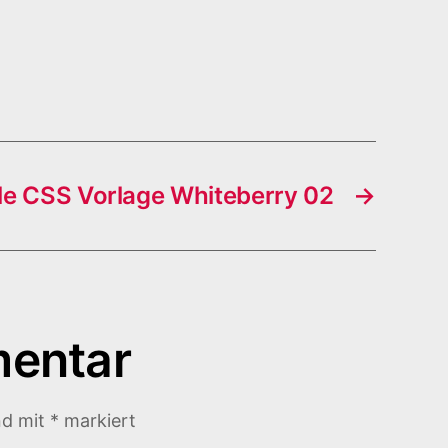
e CSS Vorlage Whiteberry 02
→
mentar
nd mit
*
markiert