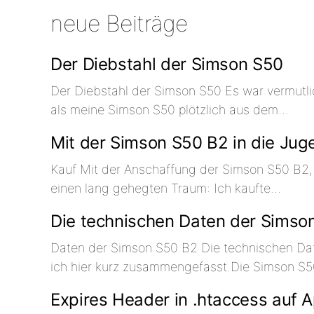
neue Beiträge
Der Diebstahl der Simson S50
Der Diebstahl der Simson S50 Es war vermutl
als meine Simson S50 plötzlich aus dem…
Mit der Simson S50 B2 in die Jug
Kauf Mit der Anschaffung der Simson S50 B2, m
einen lang gehegten Traum: Ich kaufte…
Die technischen Daten der Simso
Daten der Simson S50 B2 Die technischen Da
ich hier kurz zusammengefasst.Die Simson S
Expires Header in .htaccess auf 