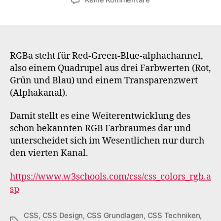
RGBa
–
Werte
für
RGB
RGBa steht für Red-Green-Blue-alphachannel,
und
also einem Quadrupel aus drei Farbwerten (Rot,
Alphakanal
Grün und Blau) und einem Transparenzwert
(Alphakanal).
Damit stellt es eine Weiterentwicklung des
schon bekannten RGB Farbraumes dar und
unterscheidet sich im Wesentlichen nur durch
den vierten Kanal.
https://www.w3schools.com/css/css_colors_rgb.a
sp
CSS
,
CSS Design
,
CSS Grundlagen
,
CSS Techniken
,