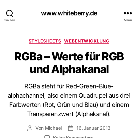
www.whiteberry.de
Suchen
Menü
Kategorien
STYLESHEETS
WEBENTWICKLUNG
RGBa – Werte für RGB
und Alphakanal
RGBa steht für Red-Green-Blue-
alphachannel, also einem Quadrupel aus drei
Farbwerten (Rot, Grün und Blau) und einem
Transparenzwert (Alphakanal).
Von
Michael
16. Januar 2013
Beitragsautor
Veröffentlichungsdatum
zu
Keine Kommentare