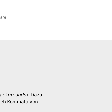
zu
are
Multiple
Backgrounds
in
CSS
3
backgrounds
). Dazu
urch Kommata von