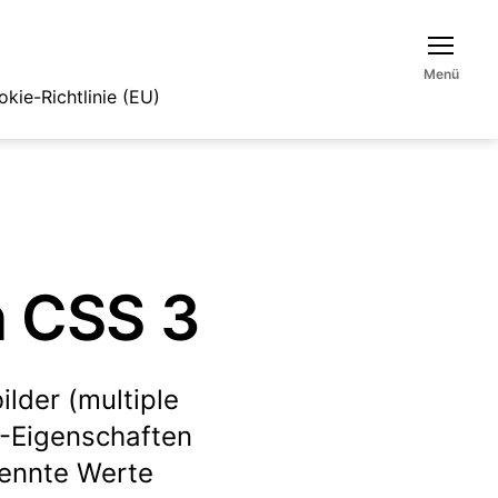
Menü
kie-Richtlinie (EU)
n CSS 3
lder (multiple
-Eigenschaften
rennte Werte