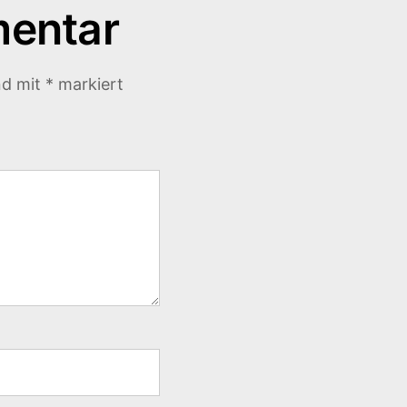
mentar
nd mit
*
markiert