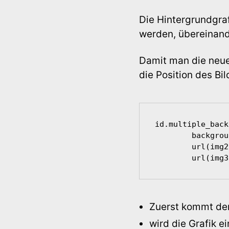
Die Hintergrundgra
werden, übereinande
Damit man die neu
die Position des Bil
id.multiple_back
	background:url(img1.jpg) no-repeat 0 0,

	url(img2.jpg) no-repeat right bottom,

	url(img
Zuerst kommt der
wird die Grafik ei