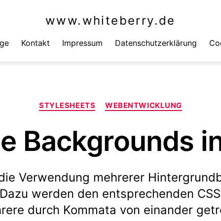
www.whiteberry.de
äge
Kontakt
Impressum
Datenschutzerklärung
Coo
Kategorien
STYLESHEETS
WEBENTWICKLUNG
le Backgrounds i
die Verwendung mehrerer Hintergrundbi
 Dazu werden den entsprechenden CSS
rere durch Kommata von einander get