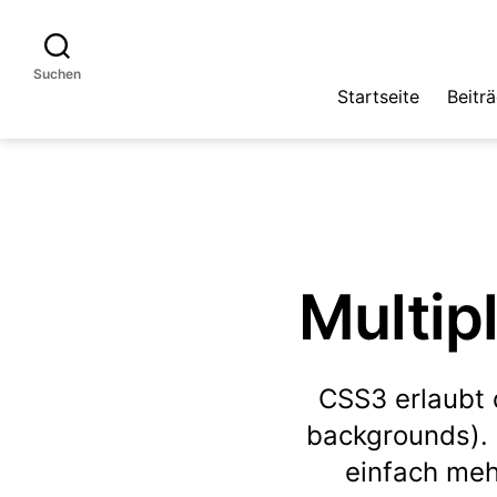
Suchen
Startseite
Beitr
Multip
CSS3 erlaubt 
backgrounds).
einfach meh