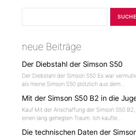
Suchen
SUCH
neue Beiträge
Der Diebstahl der Simson S50
Der Diebstahl der Simson S50 Es war vermutl
als meine Simson S50 plötzlich aus dem…
Mit der Simson S50 B2 in die Jug
Kauf Mit der Anschaffung der Simson S50 B2, m
einen lang gehegten Traum: Ich kaufte…
Die technischen Daten der Simso