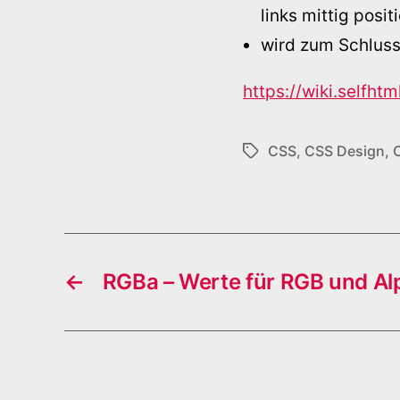
links mittig posit
wird zum Schluss
https://wiki.selfht
CSS
,
CSS Design
,
Schlagwörter
←
RGBa – Werte für RGB und Al