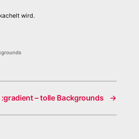
kachelt wird.
ckgrounds
:gradient – tolle Backgrounds
→