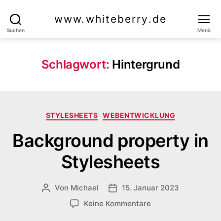
www.whiteberry.de
Suchen
Menü
Schlagwort:
Hintergrund
Kategorien
STYLESHEETS
WEBENTWICKLUNG
Background property in
Stylesheets
Von
Michael
15. Januar 2023
Beitragsautor
Veröffentlichungsdatum
zu
Keine Kommentare
Background