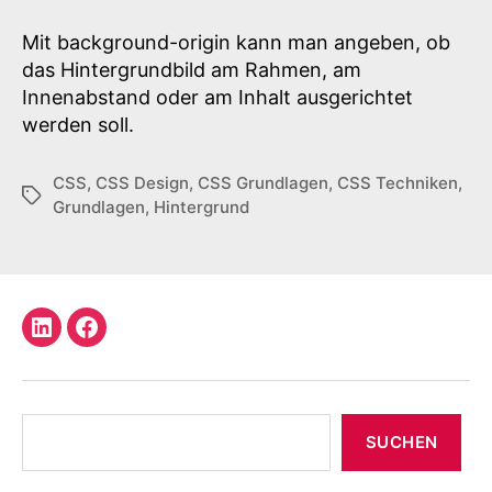
property
in
Mit background-origin kann man angeben, ob
Stylesheets
das Hintergrundbild am Rahmen, am
Innenabstand oder am Inhalt ausgerichtet
werden soll.
CSS
,
CSS Design
,
CSS Grundlagen
,
CSS Techniken
,
Schlagwörter
Grundlagen
,
Hintergrund
LinkedIn
Facebook
Profil
Suchen
SUCHEN