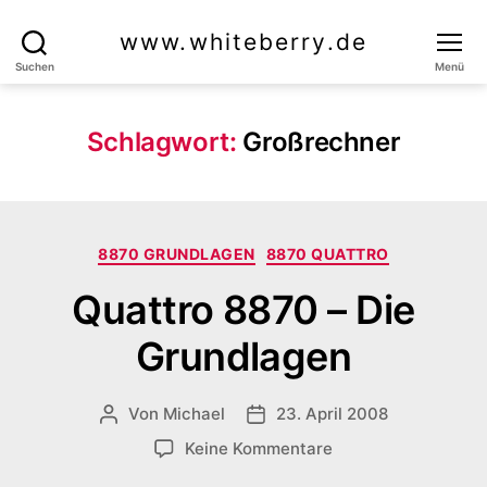
www.whiteberry.de
Suchen
Menü
Schlagwort:
Großrechner
Kategorien
8870 GRUNDLAGEN
8870 QUATTRO
Quattro 8870 – Die
Grundlagen
Von
Michael
23. April 2008
Beitragsautor
Veröffentlichungsdatum
zu
Keine Kommentare
Quattro