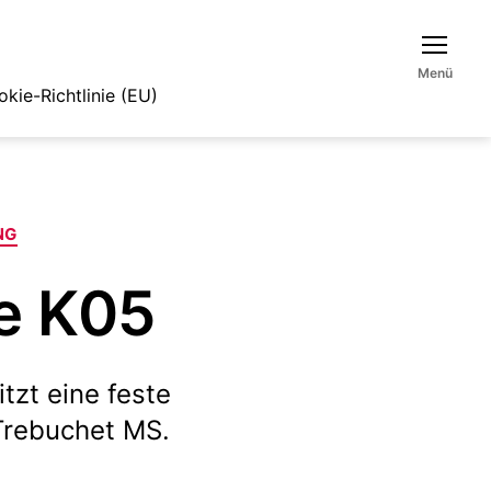
Menü
kie-Richtlinie (EU)
NG
e K05
tzt eine feste
Trebuchet MS.