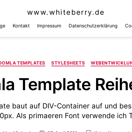
www.whiteberry.de
äge
Kontakt
Impressum
Datenschutzerklärung
Coo
Kategorien
OOMLA TEMPLATES
STYLESHEETS
WEBENTWICKLU
la Template Reih
te baut auf DIV-Container auf und besi
20px. Als primaeren Font verwende ich 