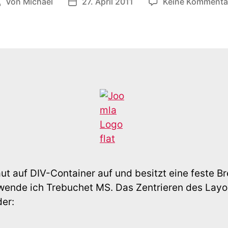
Von
Michael
27. April 2011
Keine Kommenta
eitragsautor
Veröffentlichungsdatum
t auf DIV-Container auf und besitzt eine feste Br
wende ich Trebuchet MS. Das Zentrieren des Layou
er: