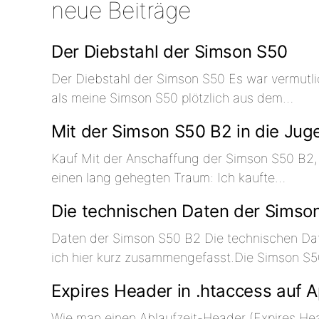
neue Beiträge
Der Diebstahl der Simson S50
Der Diebstahl der Simson S50 Es war vermutl
als meine Simson S50 plötzlich aus dem…
Mit der Simson S50 B2 in die Jug
Kauf Mit der Anschaffung der Simson S50 B2, m
einen lang gehegten Traum: Ich kaufte…
Die technischen Daten der Simso
Daten der Simson S50 B2 Die technischen Da
ich hier kurz zusammengefasst.Die Simson S
Expires Header in .htaccess auf 
Wie man einen Ablaufzeit-Header (Expires Hea