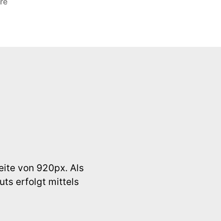
zu
re
Joomla
Template
Reihe
K05
eite von 920px. Als
ts erfolgt mittels