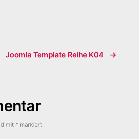
Joomla Template Reihe K04
→
mentar
nd mit
*
markiert