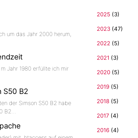
2025
(3)
2023
(47)
ich um das Jahr 2000 herum,
2022
(5)
endzeit
2021
(3)
 Jahr 1980 erfüllte ich mir
2020
(5)
2019
(5)
n S50 B2
2018
(5)
ten der Simson S50 B2 habe
50 B2…
2017
(4)
Apache
2016
(4)
der) mit .htaccess auf einem