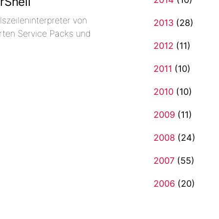
rShell
szeileninterpreter von
2013
(28)
erten Service Packs und
2012
(11)
2011
(10)
2010
(10)
2009
(11)
2008
(24)
2007
(55)
2006
(20)