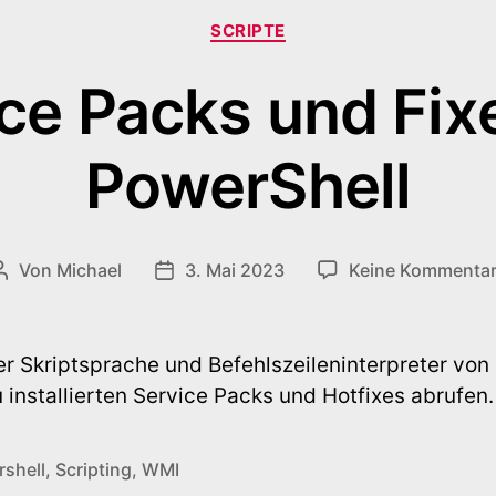
Kategorien
SCRIPTE
ce Packs und Fix
PowerShell
Von
Michael
3. Mai 2023
Keine Kommenta
Beitragsautor
Veröffentlichungsdatum
er Skriptsprache und Befehlszeileninterpreter von
 installierten Service Packs und Hotfixes abrufen.
shell
,
Scripting
,
WMI