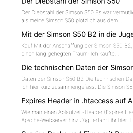
Der Diebstahl der Simson S50
Der Diebstahl der Simson S50 Es war vermutl
als meine Simson S50 plötzlich aus dem…
Mit der Simson S50 B2 in die Jug
Kauf Mit der Anschaffung der Simson S50 B2, m
einen lang gehegten Traum: Ich kaufte…
Die technischen Daten der Simso
Daten der Simson S50 B2 Die technischen Da
ich hier kurz zusammengefasst.Die Simson S
Expires Header in .htaccess auf 
Wie man einen Ablaufzeit-Header (Expires Hea
Apache-Webserver hinzufügt erfahrt ihr hier! 