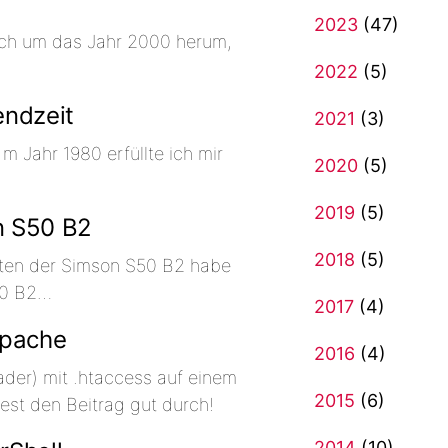
2023
(47)
ich um das Jahr 2000 herum,
2022
(5)
endzeit
2021
(3)
 Jahr 1980 erfüllte ich mir
2020
(5)
2019
(5)
n S50 B2
2018
(5)
ten der Simson S50 B2 habe
50 B2…
2017
(4)
Apache
2016
(4)
der) mit .htaccess auf einem
2015
(6)
Lest den Beitrag gut durch!
2014
(10)