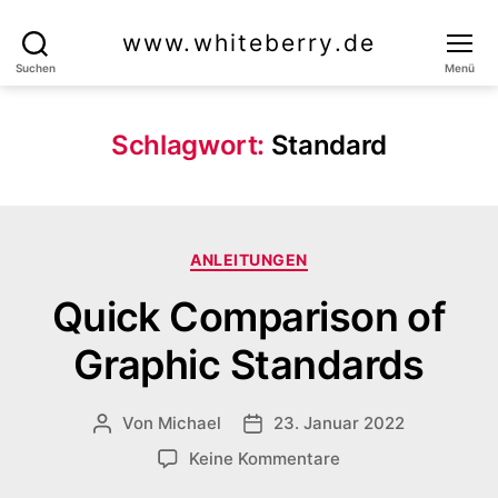
www.whiteberry.de
Suchen
Menü
Schlagwort:
Standard
Kategorien
ANLEITUNGEN
Quick Comparison of
Graphic Standards
Von
Michael
23. Januar 2022
Beitragsautor
Veröffentlichungsdatum
zu
Keine Kommentare
Quick