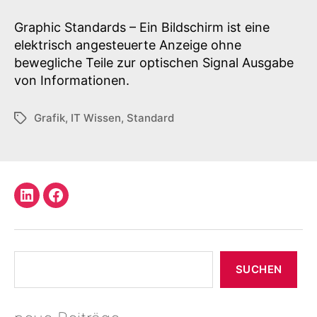
Comparison
of
Graphic Standards – Ein Bildschirm ist eine
Graphic
elektrisch angesteuerte Anzeige ohne
Standards
bewegliche Teile zur optischen Signal Ausgabe
von Informationen.
Grafik
,
IT Wissen
,
Standard
Schlagwörter
LinkedIn
Facebook
Profil
Suchen
SUCHEN