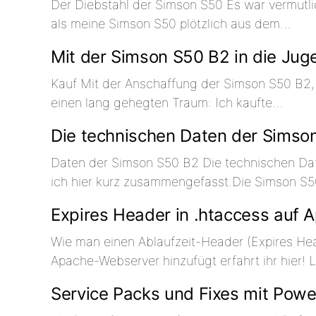
Der Diebstahl der Simson S50 Es war vermutl
als meine Simson S50 plötzlich aus dem…
Mit der Simson S50 B2 in die Jug
Kauf Mit der Anschaffung der Simson S50 B2, m
einen lang gehegten Traum: Ich kaufte…
Die technischen Daten der Simso
Daten der Simson S50 B2 Die technischen Da
ich hier kurz zusammengefasst.Die Simson S
Expires Header in .htaccess auf 
Wie man einen Ablaufzeit-Header (Expires Hea
Apache-Webserver hinzufügt erfahrt ihr hier! 
Service Packs und Fixes mit Powe