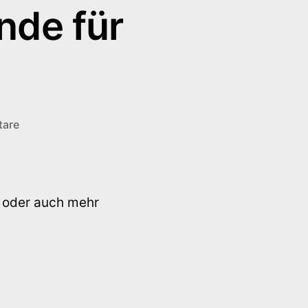
nde für
zu
tare
CSS:
Kreative
Hintergründe
für
 oder auch mehr
Websites