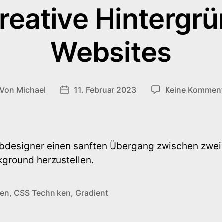
reative Hintergrü
Websites
Von
Michael
11. Februar 2023
Keine Kommen
itragsautor
Veröffentlichungsdatum
bdesigner einen sanften Übergang zwischen zwei
kground herzustellen.
gen
,
CSS Techniken
,
Gradient