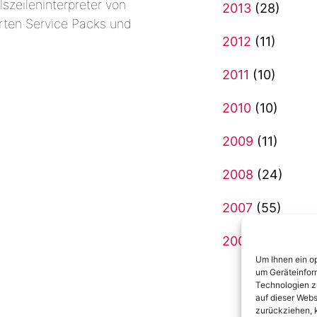
szeileninterpreter von
2013
(28)
erten Service Packs und
2012
(11)
2011
(10)
2010
(10)
2009
(11)
2008
(24)
2007
(55)
2006
(20)
Um Ihnen ein op
um Geräteinfor
Technologien z
auf dieser Webs
zurückziehen, 