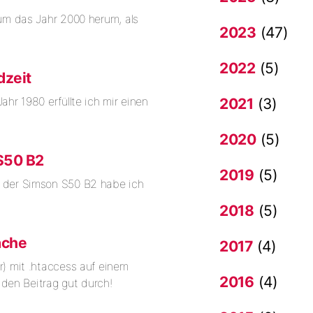
um das Jahr 2000 herum, als
2023
(47)
2022
(5)
dzeit
hr 1980 erfüllte ich mir einen
2021
(3)
2020
(5)
S50 B2
2019
(5)
 der Simson S50 B2 habe ich
2018
(5)
ache
2017
(4)
) mit .htaccess auf einem
2016
(4)
 den Beitrag gut durch!