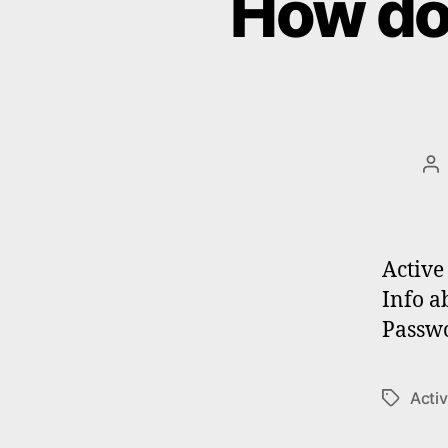
How do 
Be
Active
Info a
Passwo
Activ
Schlagwö