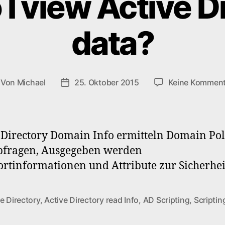
I view Active D
data?
Von
Michael
25. Oktober 2015
Keine Komment
itragsautor
Veröffentlichungsdatum
 Directory Domain Info ermitteln Domain Pol
bfragen, Ausgegeben werden
rtinformationen und Attribute zur Sicherhei
e Directory
,
Active Directory read Info
,
AD Scripting
,
Scriptin
rter