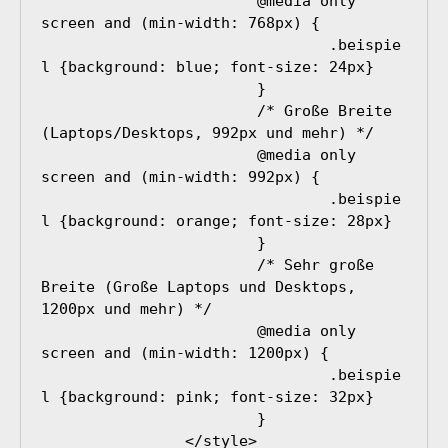
			@media only 
screen and (min-width: 768px) {

				.beispie
l {background: blue; font-size: 24px}

			} 

			/* Große Breite 
(Laptops/Desktops, 992px und mehr) */

			@media only 
screen and (min-width: 992px) {

				.beispie
l {background: orange; font-size: 28px}

			} 

			/* Sehr große 
Breite (Große Laptops und Desktops, 
1200px und mehr) */

			@media only 
screen and (min-width: 1200px) {

				.beispie
l {background: pink; font-size: 32px}

			}

		</style>
