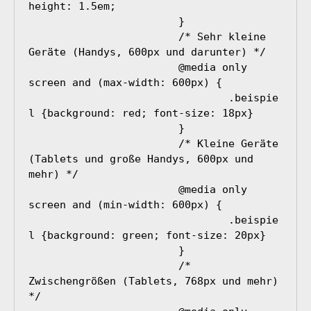
height: 1.5em;

			}

			/* Sehr kleine 
Geräte (Handys, 600px und darunter) */

			@media only 
screen and (max-width: 600px) {

				.beispie
l {background: red; font-size: 18px}

			}

			/* Kleine Geräte 
(Tablets und große Handys, 600px und 
mehr) */

			@media only 
screen and (min-width: 600px) {

				.beispie
l {background: green; font-size: 20px}

			}

			/* 
Zwischengrößen (Tablets, 768px und mehr) 
*/
