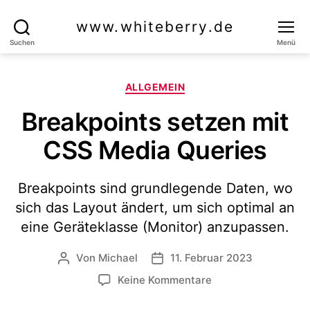
www.whiteberry.de
Suchen
Menü
Kategorien
ALLGEMEIN
Breakpoints setzen mit
CSS Media Queries
Breakpoints sind grundlegende Daten, wo
sich das Layout ändert, um sich optimal an
eine Geräteklasse (Monitor) anzupassen.
Von
Michael
11. Februar 2023
Beitragsautor
Veröffentlichungsdatum
zu
Keine Kommentare
Breakpoints
setzen