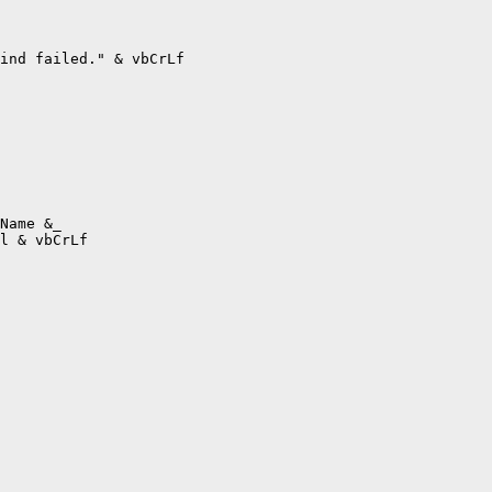
ind failed." & vbCrLf

Name &_

l & vbCrLf
