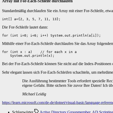
Array mit For-Each-Schleife durchlaufen
Standardmäßig durchlaufen Sie ein Array mit einer For-Schleife, etwa
int[] a={2, 3, 5, 7, 11, 13};
Die For-Schleife lautet dann:
for (int i=0; i<6; i++) System.out.println(a[i]);
Mithilfe einer For-Each-Schleife durchlaufen Sie das Array folgender
for (int x : a)    // for each x in a

    System.out.println(x);
Bei der For-Each-Schleife können Sie nicht auf die Index-Positionen d
Sehr elegant lassen sich For-Each-Schleifen schachteln, um mehrdim
Die Ausführung bestimmter Tools erfordert spezielle Rech
eigene Gefahr. Bitte sichern Sie zuvor Ihre Daten! Ich
Michael Leidig
https://learn.microsoft.com/de-de/dotnet/visual-basic/language-referen
Schlagwörter
Active Directory Groupmember
,
AD Scriptin