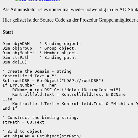
Als Administrator ist es immer mal wieder notwendig in der AD Stru
Hier gelistet ist der Source Code zu der Prozedur Gruppenmitglieder
Start
Dim objADAM    ' Binding object.

Dim objGroup   ' Group object.

Dim objMember  ' Member object.

Dim strPath    ' Binding path.

Dim dc(10)

' Create the Domain - String

Kontrollfeld.Text = ""

Set rootDSE = GetObject("LDAP://rootDSE")

If Err.Number = 0 Then

    DCName = rootDSE.Get("defaultNamingContext")

    Kontrollfeld.Text = Kontrollfeld.Text & DCName

Else

    Kontrollfeld.Text = Kontrollfeld.Text & "Nicht an D
End If

' Construct the binding string.

strPath = OU.Text

' Bind to object.

Set objADAM = GetObject(strPath)
