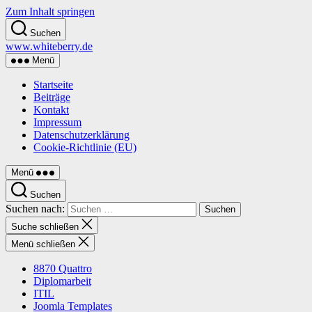
Zum Inhalt springen
Suchen
www.whiteberry.de
Menü
Startseite
Beiträge
Kontakt
Impressum
Datenschutzerklärung
Cookie-Richtlinie (EU)
Menü
Suchen
Suchen nach:
Suche schließen
Menü schließen
8870 Quattro
Diplomarbeit
ITIL
Joomla Templates