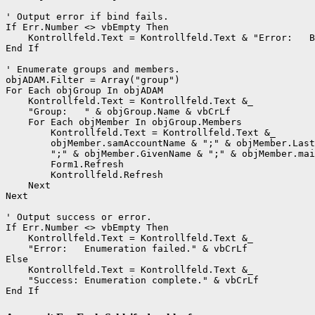
' Output error if bind fails.

If Err.Number <> vbEmpty Then

    Kontrollfeld.Text = Kontrollfeld.Text & "Error:   B
End If

' Enumerate groups and members.

objADAM.Filter = Array("group")

For Each objGroup In objADAM

    Kontrollfeld.Text = Kontrollfeld.Text &_

    "Group:   " & objGroup.Name & vbCrLf

    For Each objMember In objGroup.Members

        Kontrollfeld.Text = Kontrollfeld.Text &_

        objMember.samAccountName & ";" & objMember.Last
        ";" & objMember.GivenName & ";" & objMember.mai
        Form1.Refresh

        Kontrollfeld.Refresh

    Next

Next

' Output success or error.

If Err.Number <> vbEmpty Then

    Kontrollfeld.Text = Kontrollfeld.Text &_

    "Error:   Enumeration failed." & vbCrLf

Else

    Kontrollfeld.Text = Kontrollfeld.Text &_

    "Success: Enumeration complete." & vbCrLf

End If