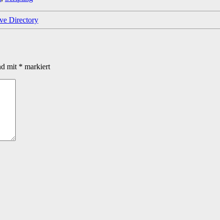
ive Directory
nd mit
*
markiert