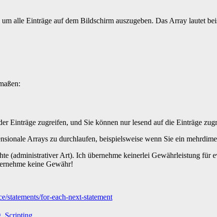
 um alle Einträge auf dem Bildschirm auszugeben. Das Array lautet beis
­maßen:
er Einträge zugreifen, und Sie können nur lesend auf die Einträge zugr
ensionale Arrays zu durchlaufen, beispiels­weise wenn Sie ein mehrdim
te (administrativer Art). Ich übernehme keinerlei Gewährleistung für e
 übernehme keine Gewähr!
ce/statements/for-each-next-statement
g
,
Scripting