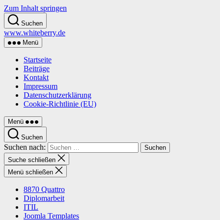
Zum Inhalt springen
Suchen
www.whiteberry.de
Menü
Startseite
Beiträge
Kontakt
Impressum
Datenschutzerklärung
Cookie-Richtlinie (EU)
Menü
Suchen
Suchen nach:
Suche schließen
Menü schließen
8870 Quattro
Diplomarbeit
ITIL
Joomla Templates